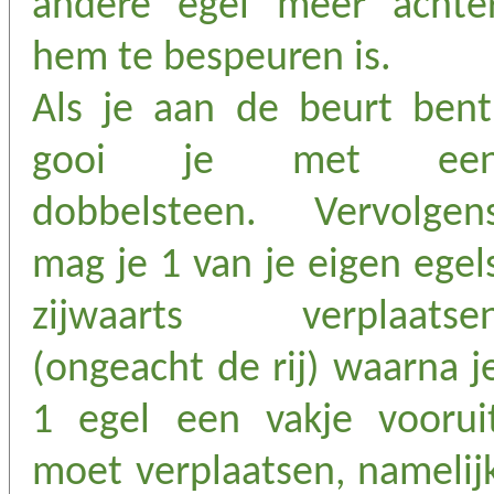
andere egel meer achte
hem te bespeuren is.
Als je aan de beurt bent
gooi je met ee
dobbelsteen. Vervolgen
mag je 1 van je eigen egel
zijwaarts verplaatse
(ongeacht de rij) waarna j
1 egel een vakje voorui
moet verplaatsen, namelij