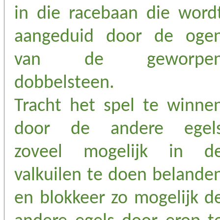
in die racebaan die word
aangeduid door de oge
van de geworpe
dobbelsteen.
Tracht het spel te winne
door de andere egel
zoveel mogelijk in d
valkuilen te doen belande
en blokkeer zo mogelijk d