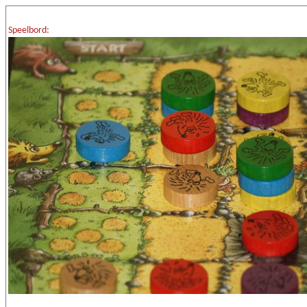
Speelbord: