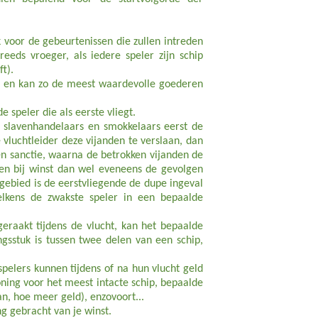
k voor de gebeurtenissen die zullen intreden
eeds vroeger, als iedere speler zijn schip
t).
en en kan zo de meest waardevolle goederen
speler die als eerste vliegt.
 slavenhandelaars en smokkelaars eerst de
 vluchtleider deze vijanden te verslaan, dan
een sanctie, waarna de betrokken vijanden de
en bij winst dan wel eveneens de gevolgen
gebied is de eerstvliegende de dupe ingeval
telkens de zwakste speler in een bepaalde
geraakt tijdens de vlucht, kan het bepaalde
sstuk is tussen twee delen van een schip,
spelers kunnen tijdens of na hun vlucht geld
oning voor het meest intacte schip, bepaalde
an, hoe meer geld), enzovoort...
g gebracht van je winst.