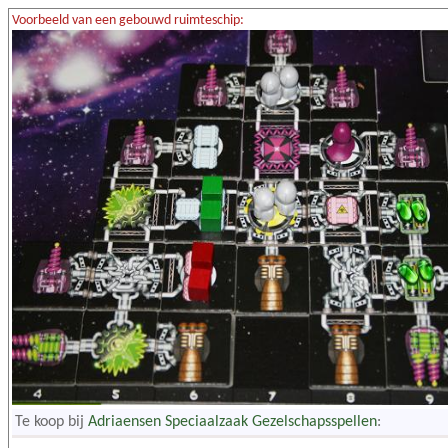
Voorbeeld van een gebouwd ruimteschip:
Te koop bij
Adriaensen Speciaalzaak Gezelschapsspellen
: