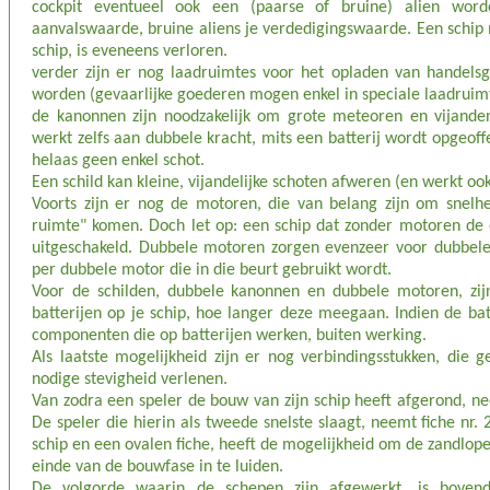
cockpit eventueel ook een (paarse of bruine) alien word
aanvalswaarde, bruine aliens je verdedigingswaarde. Een schip 
schip, is eveneens verloren.
verder zijn er nog laadruimtes voor het opladen van handel
worden (gevaarlijke goederen mogen enkel in speciale laadruim
de kanonnen zijn noodzakelijk om grote meteoren en vijande
werkt zelfs aan dubbele kracht, mits een batterij wordt opgeoff
helaas geen enkel schot.
Een schild kan kleine, vijandelijke schoten afweren (en werkt ook
Voorts zijn er nog de motoren, die van belang zijn om snelhe
ruimte" komen. Doch let op: een schip dat zonder motoren de o
uitgeschakeld. Dubbele motoren zorgen evenzeer voor dubbele 
per dubbele motor die in die beurt gebruikt wordt.
Voor de schilden, dubbele kanonnen en dubbele motoren, zij
batterijen op je schip, hoe langer deze meegaan. Indien de bat
componenten die op batterijen werken, buiten werking.
Als laatste mogelijkheid zijn er nog verbindingsstukken, die 
nodige stevigheid verlenen.
Van zodra een speler de bouw van zijn schip heeft afgerond, nee
De speler die hierin als tweede snelste slaagt, neemt fiche nr.
schip en een ovalen fiche, heeft de mogelijkheid om de zandlope
einde van de bouwfase in te luiden.
De volgorde waarin de schepen zijn afgewerkt, is bovend