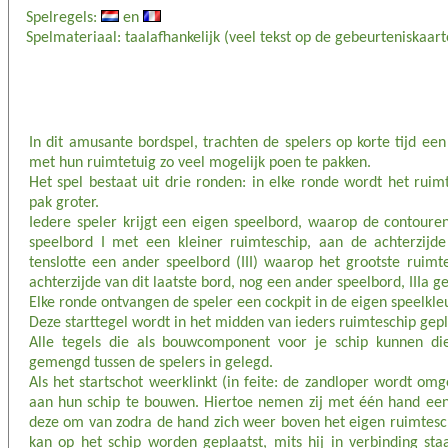
Spelregels:
en
Spelmateriaal: taalafhankelijk (veel tekst op de gebeurteniskaart
In dit amusante bordspel, trachten de spelers op korte tijd e
met hun ruimtetuig zo veel mogelijk poen te pakken.
Het spel bestaat uit drie ronden: in elke ronde wordt het ruim
pak groter.
Iedere speler krijgt een eigen speelbord, waarop de contouren
speelbord I met een kleiner ruimteschip, aan de achterzijd
tenslotte een ander speelbord (III) waarop het grootste ruimte
achterzijde van dit laatste bord, nog een ander speelbord, IIIa 
Elke ronde ontvangen de speler een cockpit in de eigen speelkleu
Deze starttegel wordt in het midden van ieders ruimteschip gepl
Alle tegels die als bouwcomponent voor je schip kunnen di
gemengd tussen de spelers in gelegd.
Als het startschot weerklinkt (in feite: de zandloper wordt omge
aan hun schip te bouwen. Hiertoe nemen zij met één hand ee
deze om van zodra de hand zich weer boven het eigen ruimtesc
kan op het schip worden geplaatst, mits hij in verbinding sta