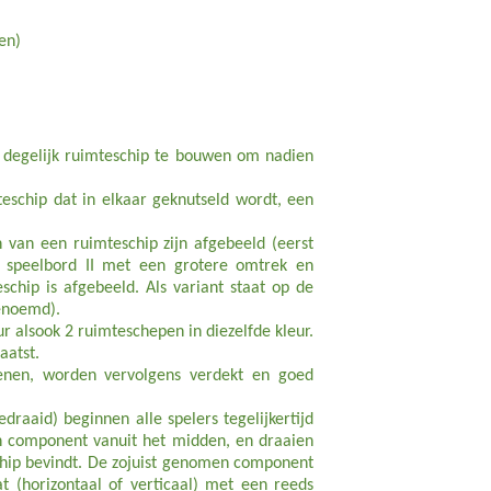
en)
en degelijk ruimteschip te bouwen om nadien
teschip dat in elkaar geknutseld wordt, een
 van een ruimteschip zijn afgebeeld (eerst
e speelbord II met een grotere omtrek en
schip is afgebeeld. Als variant staat op de
genoemd).
r alsook 2 ruimteschepen in diezelfde kleur.
aatst.
enen, worden vervolgens verdekt en goed
draaid) beginnen alle spelers tegelijkertijd
n component vanuit het midden, en draaien
hip bevindt. De zojuist genomen component
at (horizontaal of verticaal) met een reeds