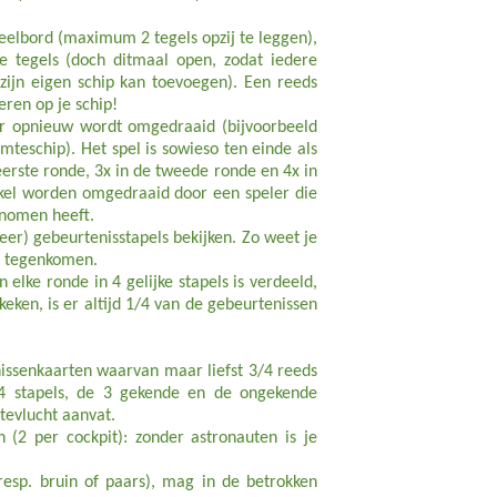
peelbord (maximum 2 tegels opzij te leggen),
e tegels (doch ditmaal open, zodat iedere
zijn eigen schip kan toevoegen). Een reeds
ren op je schip!
per opnieuw wordt omgedraaid (bijvoorbeeld
mteschip). Het spel is sowieso ten einde als
erste ronde, 3x in de tweede ronde en 4x in
nkel worden omgedraaid door een speler die
enomen heeft.
eer) gebeurtenisstapels bekijken. Zo weet je
al tegenkomen.
elke ronde in 4 gelijke stapels is verdeeld,
eken, is er altijd 1/4 van de gebeurtenissen
nissenkaarten waarvan maar liefst 3/4 reeds
 4 stapels, de 3 gekende en de ongekende
tevlucht aanvat.
(2 per cockpit): zonder astronauten is je
esp. bruin of paars), mag in de betrokken