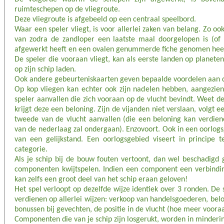
ruimteschepen op de vliegroute.
Deze vliegroute is afgebeeld op een centraal speelbord.
Waar een speler vliegt, is voor allerlei zaken van belang. Zo oo
van zodra de zandloper een laatste maal doorgelopen is (of r
afgewerkt heeft en een ovalen genummerde fiche genomen heef
De speler die vooraan vliegt, kan als eerste landen op planet
op zijn schip laden.
Ook andere gebeurteniskaarten geven bepaalde voordelen aan de 
Op kop vliegen kan echter ook zijn nadelen hebben, aangezien
speler aanvallen die zich vooraan op de vlucht bevindt. Weet de
krijgt deze een beloning. Zijn de vijanden niet verslaan, volgt 
tweede van de vlucht aanvallen (die een beloning kan verdien
van de nederlaag zal ondergaan). Enzovoort. Ook in een oorlogs
van een gelijkstand. Een oorlogsgebied viseert in principe 
categorie.
Als je schip bij de bouw fouten vertoont, dan wel beschadigd 
componenten kwijtspelen. Indien een component een verbinding
kan zelfs een groot deel van het schip eraan geloven!
Het spel verloopt op dezelfde wijze identiek over 3 ronden. De 
verdienen op allerlei wijzen: verkoop van handelsgoederen, bel
bonussen bij gevechten, de positie in de vlucht (hoe meer voora
Componenten die van je schip zijn losgerukt, worden in minderin