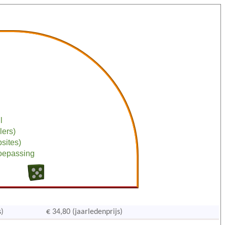
l
lers)
bsites)
toepassing
s)
€ 34,80 (jaarledenprijs)