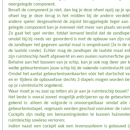
neergelegde component.
Bevalt de component je niet, dan leg je deze ofwel opzij op je s
ofwel leg je deze terug in het midden bij de andere verdekt
andere speler desgevallend de zojuist teruggelegde tegel aan 
gelegde component kan je evenwel niet meer van plaats verande
Zo gaat het spel verder, totdat iemand beslist dat de zandlo
omdat hij/zij reeds ver gevorderd is met de opbouw van zijn rui
de zandloper het gegeven aantal maal is omgedraaid (2x in de e
de laatste ronde). Echter mag de zandloper de laatste maal e
zijn ruimteschip heeft afgewerkt en een ovalen nummerfiche g
Behalve aan het bouwen van je schip, kan je ook nog (keer per k
welke gebeurtenissen jouw schip bij de nakende ruimtevlucht z
Omdat het aantal gebeurtenissenkaarten vóór het startschot van 
en er tijdens de opbouwfase slechts 3 stapels mogen worden bek
op je ruimtevlucht ongekend.
Waar moet je nu zoal op letten als je aan je ruimteschip bouwt?
Het beste is vooral zoveel mogelijk anticiperen op de gebeurte
gekend is: alleen de volgorde is onvoorspelbaar omdat alle
gebeurtenisstapel, nogmaals worden geschud vooraleer de ruim
Cockpits zijn nodig om bemanningsleden te kunnen huisvesten 
ruimteschip sowieso verloren;
indien naast een cockpit ook een levenssysteem is gebouwd (r