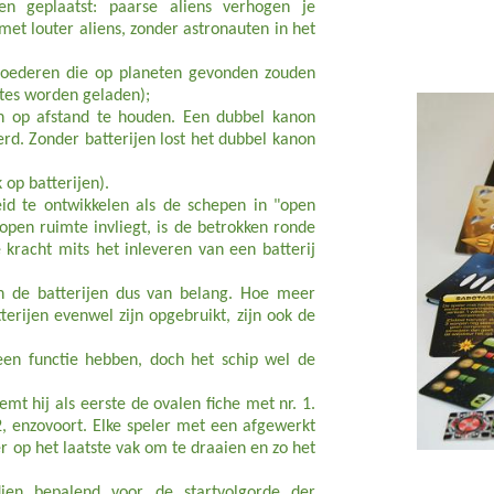
en geplaatst: paarse aliens verhogen je
met louter aliens, zonder astronauten in het
sgoederen die op planeten gevonden zouden
tes worden geladen);
n op afstand te houden. Een dubbel kanon
erd. Zonder batterijen lost het dubbel kanon
 op batterijen).
id te ontwikkelen als de schepen in "open
pen ruimte invliegt, is de betrokken ronde
kracht mits het inleveren van een batterij
n de batterijen dus van belang. Hoe meer
terijen evenwel zijn opgebruikt, zijn ook de
geen functie hebben, doch het schip wel de
mt hij als eerste de ovalen fiche met nr. 1.
 2, enzovoort. Elke speler met een afgewerkt
r op het laatste vak om te draaien en zo het
ien bepalend voor de startvolgorde der