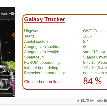
Galaxy Trucker
Uitgever:
QWG Games
Jaartal:
2008
Aantal spelers:
2-4
Aangegeven spelduur:
60 min
Aangegeven leeftijd:
vanaf 10 jaar
Spelauteur:
Vlaada Chvati
FORUM-beoordeling:
8,7 / 10 (9 spe
Internet-beoordeling:
7,9 / 10 (6 we
Bezoekers-beoordeling:
nog niet van 
84 %
Globale beoordeling:
€ 38,70 (winkelprij