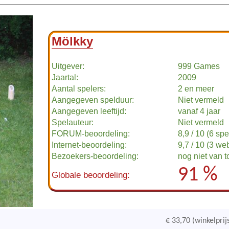
Mölkky
Uitgever:
999 Games
Jaartal:
2009
Aantal spelers:
2 en meer
Aangegeven spelduur:
Niet vermeld
Aangegeven leeftijd:
vanaf 4 jaar
Spelauteur:
Niet vermeld
FORUM-beoordeling:
8,9 / 10 (6 spe
Internet-beoordeling:
9,7 / 10 (3 we
Bezoekers-beoordeling:
nog niet van 
91 %
Globale beoordeling:
€ 33,70 (winkelprij