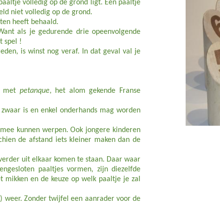
altje volledig op de grond ligt. Een paaltje
eld niet volledig op de grond.
ten heeft behaald.
Want als je gedurende drie opeenvolgende
 spel !
en, is winst nog veraf. In dat geval val je
is met
petanque
, het alom gekende Franse
rij zwaar is en enkel onderhands mag worden
s mee kunnen werpen. Ook jongere kinderen
chien de afstand iets kleiner maken dan de
 verder uit elkaar komen te staan. Daar waar
gesloten paaltjes vormen, zijn diezelfde
t mikken en de keuze op welk paaltje je zal
g) weer. Zonder twijfel een aanrader voor de