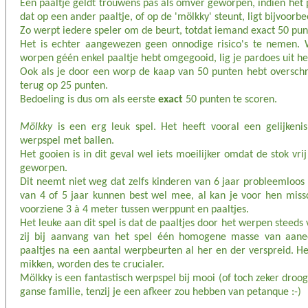
Een paaltje geldt trouwens pas als omver geworpen, indien het pa
dat op een ander paaltje, of op de 'mölkky' steunt, ligt bijvoorbe
Zo werpt iedere speler om de beurt, totdat iemand exact 50 pun
Het is echter aangewezen geen onnodige risico's te nemen. 
worpen géén enkel paaltje hebt omgegooid, lig je pardoes uit het
Ook als je door een worp de kaap van 50 punten hebt overschred
terug op 25 punten.
Bedoeling is dus om als eerste
exact
50 punten te scoren.
Mölkky
is een erg leuk spel. Het heeft vooral een gelijken
werpspel met ballen.
Het gooien is in dit geval wel iets moeilijker omdat de stok v
geworpen.
Dit neemt niet weg dat zelfs kinderen van 6 jaar probleemloo
van 4 of 5 jaar kunnen best wel mee, al kan je voor hen miss
voorziene 3 à 4 meter tussen werppunt en paaltjes.
Het leuke aan dit spel is dat de paaltjes door het werpen steeds
zij bij aanvang van het spel één homogene masse van aaneen
paaltjes na een aantal werpbeurten al her en der verspreid. He
mikken, worden des te crucialer.
Mölkky is een fantastisch werpspel bij mooi (of toch zeker droo
ganse familie, tenzij je een afkeer zou hebben van petanque :-)