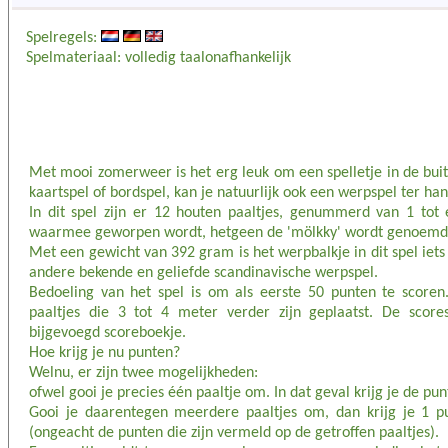
Spelregels:
Spelmateriaal: volledig taalonafhankelijk
Met mooi zomerweer is het erg leuk om een spelletje in de buite
kaartspel of bordspel, kan je natuurlijk ook een werpspel ter h
In dit spel zijn er 12 houten paaltjes, genummerd van 1 tot
waarmee geworpen wordt, hetgeen de 'mölkky' wordt genoemd
Met een gewicht van 392 gram is het werpbalkje in dit spel ie
andere bekende en geliefde scandinavische werpspel.
Bedoeling van het spel is om als eerste 50 punten te score
paaltjes die 3 tot 4 meter verder zijn geplaatst. De scor
bijgevoegd scoreboekje.
Hoe krijg je nu punten?
Welnu, er zijn twee mogelijkheden:
ofwel gooi je precies één paaltje om. In dat geval krijg je de pun
Gooi je daarentegen meerdere paaltjes om, dan krijg je 1 
(ongeacht de punten die zijn vermeld op de getroffen paaltjes).