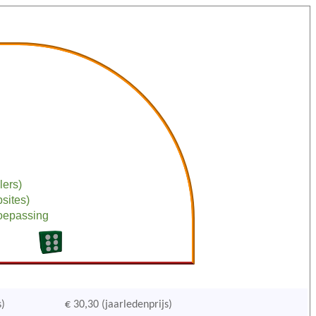
lers)
bsites)
toepassing
s)
€ 30,30 (jaarledenprijs)