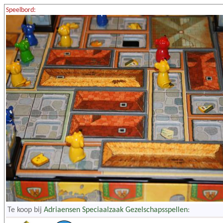
Speelbord:
Te koop bij
Adriaensen Speciaalzaak Gezelschapsspellen
: