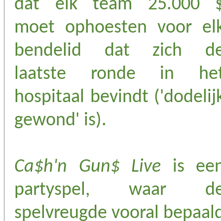
dat elk team 25.000 
moet ophoesten voor el
bendelid dat zich d
laatste ronde in he
hospitaal bevindt ('dodelij
gewond' is).
Ca$h'n Gun$ Live
is ee
partyspel, waar d
spelvreugde vooral bepaal