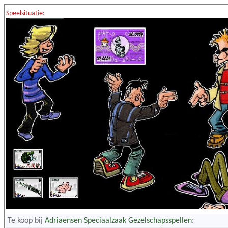
Speelsituatie:
Te koop bij
Adriaensen Speciaalzaak Gezelschapsspellen
: