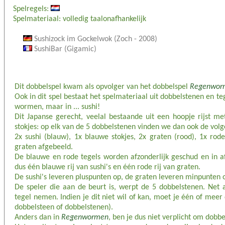
Spelregels:
Spelmateriaal: volledig taalonafhankelijk
Sushizock im Gockelwok (Zoch - 2008)
SushiBar (Gigamic)
Dit dobbelspel kwam als opvolger van het dobbelspel
Regenwor
Ook in dit spel bestaat het spelmateriaal uit dobbelstenen en te
wormen, maar in ... sushi!
Dit Japanse gerecht, veelal bestaande uit een hoopje rijst m
stokjes: op elk van de 5 dobbelstenen vinden we dan ook de vo
2x sushi (blauw), 1x blauwe stokjes, 2x graten (rood), 1x rode
graten afgebeeld.
De blauwe en rode tegels worden afzonderlijk geschud en in afz
dus één blauwe rij van sushi's en één rode rij van graten.
De sushi's leveren pluspunten op, de graten leveren minpunten 
De speler die aan de beurt is, werpt de 5 dobbelstenen. Net 
tegel nemen. Indien je dit niet wil of kan, moet je één of meer
dobbelsteen of dobbelstenen).
Anders dan in
Regenwormen
, ben je dus niet verplicht om dobbe