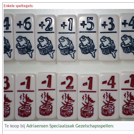
Enkele speltegels:
Te koop bij
Adriaensen Speciaalzaak Gezelschapsspellen
: