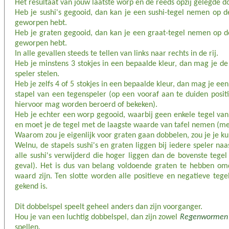
Het resultaat van jouw laatste worp en de reeds opzij gelegde 
Heb je sushi's gegooid, dan kan je een sushi-tegel nemen op de 
geworpen hebt.
Heb je graten gegooid, dan kan je een graat-tegel nemen op de 
geworpen hebt.
In alle gevallen steeds te tellen van links naar rechts in de rij.
Heb je minstens 3 stokjes in een bepaalde kleur, dan mag je de
speler stelen.
Heb je zelfs 4 of 5 stokjes in een bepaalde kleur, dan mag je ee
stapel van een tegenspeler (op een vooraf aan te duiden positi
hiervoor mag worden beroerd of bekeken).
Heb je echter een worp gegooid, waarbij geen enkele tegel va
en moet je de tegel met de laagste waarde van tafel nemen (me
Waarom zou je eigenlijk voor graten gaan dobbelen, zou je je k
Welnu, de stapels sushi's en graten liggen bij iedere speler na
alle sushi's verwijderd die hoger liggen dan de bovenste tege
geval). Het is dus van belang voldoende graten te hebben omd
waard zijn. Ten slotte worden alle positieve en negatieve teg
gekend is.
Dit dobbelspel speelt geheel anders dan zijn voorganger.
Hou je van een luchtig dobbelspel, dan zijn zowel
Regenwormen
spellen.