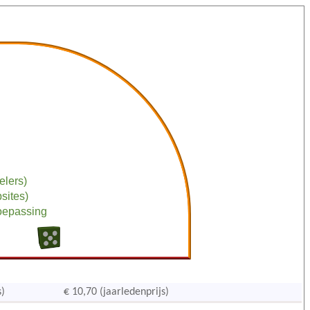
elers)
bsites)
toepassing
s)
€ 10,70 (jaarledenprijs)