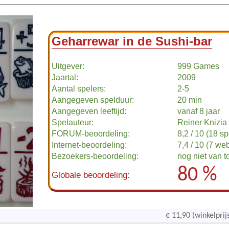
Geharrewar in de Sushi-bar
Uitgever:
999 Games
Jaartal:
2009
Aantal spelers:
2-5
Aangegeven spelduur:
20 min
Aangegeven leeftijd:
vanaf 8 jaar
Spelauteur:
Reiner Knizia
FORUM-beoordeling:
8,2 / 10 (18 sp
Internet-beoordeling:
7,4 / 10 (7 we
Bezoekers-beoordeling:
nog niet van 
80 %
Globale beoordeling:
€ 11,90 (winkelprij