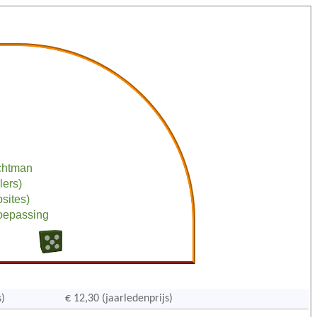
chtman
lers)
bsites)
toepassing
s)
€ 12,30 (jaarledenprijs)