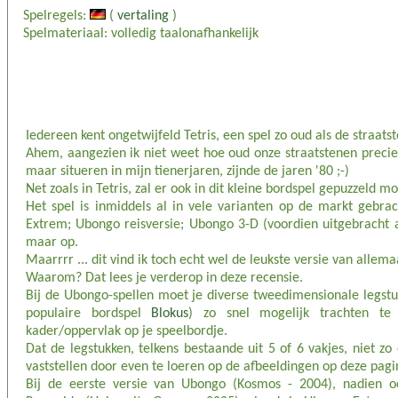
Spelregels:
(
vertaling
)
Spelmateriaal: volledig taalonafhankelijk
Iedereen kent ongetwijfeld Tetris, een spel zo oud als de straats
Ahem, aangezien ik niet weet hoe oud onze straatstenen precie
maar situeren in mijn tienerjaren, zijnde de jaren '80 ;-)
Net zoals in Tetris, zal er ook in dit kleine bordspel gepuzzeld 
Het spel is inmiddels al in vele varianten op de markt gebra
Extrem; Ubongo reisversie; Ubongo 3-D (voordien uitgebracht 
maar op.
Maarrrr ... dit vind ik toch echt wel de leukste versie van allema
Waarom? Dat lees je verderop in deze recensie.
Bij de Ubongo-spellen moet je diverse tweedimensionale legstuk
populaire bordspel
Blokus
) zo snel mogelijk trachten te
kader/oppervlak op je speelbordje.
Dat de legstukken, telkens bestaande uit 5 of 6 vakjes, niet zo
vaststellen door even te loeren op de afbeeldingen op deze pagi
Bij de eerste versie van Ubongo (Kosmos - 2004), nadien o