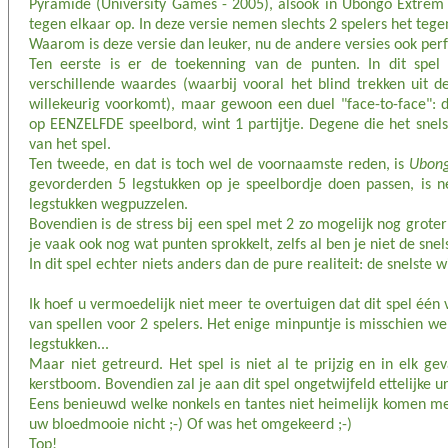
Pyramide (University Games - 2005), alsook in Ubongo Extrem 
tegen elkaar op. In deze versie nemen slechts 2 spelers het tege
Waarom is deze versie dan leuker, nu de andere versies ook perf
Ten eerste is er de toekenning van de punten. In dit spel
verschillende waardes (waarbij vooral het blind trekken uit d
willekeurig voorkomt), maar gewoon een duel "face-to-face": d
op EENZELFDE speelbord, wint 1 partijtje. Degene die het snels
van het spel.
Ten tweede, en dat is toch wel de voornaamste reden, is
Ubong
gevorderden 5 legstukken op je speelbordje doen passen, is né
legstukken wegpuzzelen.
Bovendien is de stress bij een spel met 2 zo mogelijk nog grot
je vaak ook nog wat punten sprokkelt, zelfs al ben je niet de snel
In dit spel echter niets anders dan de pure realiteit: de snelste w
Ik hoef u vermoedelijk niet meer te overtuigen dat dit spel één 
van spellen voor 2 spelers. Het enige minpuntje is misschien we
legstukken...
Maar niet getreurd. Het spel is niet al te prijzig en in elk g
kerstboom. Bovendien zal je aan dit spel ongetwijfeld ettelijke u
Eens benieuwd welke nonkels en tantes niet heimelijk komen mee
uw bloedmooie nicht ;-) Of was het omgekeerd ;-)
Top!