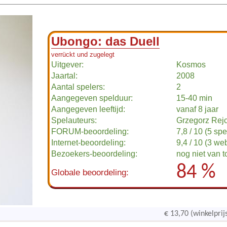
Ubongo: das Duell
verrückt und zugelegt
Uitgever:
Kosmos
Jaartal:
2008
Aantal spelers:
2
Aangegeven spelduur:
15-40 min
Aangegeven leeftijd:
vanaf 8 jaar
Spelauteurs:
Grzegorz Rej
FORUM-beoordeling:
7,8 / 10 (5 spe
Internet-beoordeling:
9,4 / 10 (3 we
Bezoekers-beoordeling:
nog niet van 
84 %
Globale beoordeling:
€ 13,70 (winkelprij