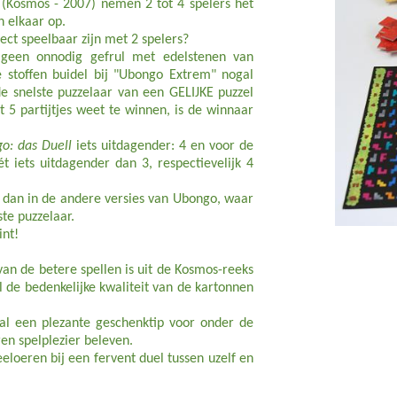
(Kosmos - 2007) nemen 2 tot 4 spelers het
n elkaar op.
ect speelbaar zijn met 2 spelers?
 geen onnodig gefrul met edelstenen van
e stoffen buidel bij "Ubongo Extrem" nogal
e snelste puzzelaar van een GELIJKE puzzel
t 5 partijtjes weet te winnen, is de winnaar
o: das Duell
iets uitdagender: 4 en voor de
t iets uitdagender dan 3, respectievelijk 4
er dan in de andere versies van Ubongo, waar
ste puzzelaar.
int!
van de betere spellen is uit de Kosmos-reeks
l de bedenkelijke kwaliteit van de kartonnen
eval een plezante geschenktip voor onder de
ren spelplezier beleven.
loeren bij een fervent duel tussen uzelf en