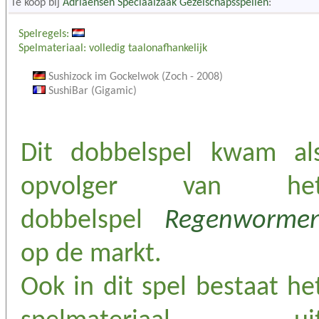
Te koop bij
Adriaensen Speciaalzaak Gezelschapsspellen
:
Spelregels:
Spelmateriaal: volledig taalonafhankelijk
Sushizock im Gockelwok (Zoch - 2008)
SushiBar (Gigamic)
Dit dobbelspel kwam al
opvolger van he
dobbelspel
Regenworme
op de markt.
Ook in dit spel bestaat he